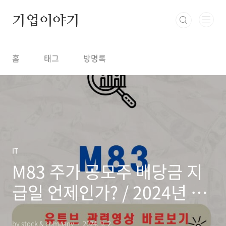
본문 바로가기
기업이야기
홈
태그
방명록
IT
M83 주가 공모주 배당금 지
급일 언제인가? / 2024년 최
신정보
by stock & company
2024. 9. 2.