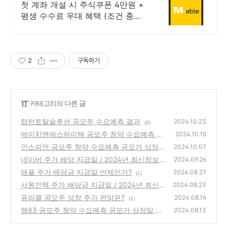
국내주식쿠폰 최대 5만원
첫 계좌 개설 시 주식쿠폰 4만원 +
평생 수수료 우대 혜택 (조건 충족
시) KB증권에서 첫 투자 지원받고
평생 수수료 혜택 받으세요!
2
구독하기
'
IT
' 카테고리의 다른 글
탑런토탈솔루션 공모주 수요예측 결과
2024.10.23
(4)
에이치엔에스하이텍 공모주 청약 수요예측 결
2024.10.15
과
인스피언 공모주 청약 수요예측 공모가 상장일
(3)
2024.10.07
총정리
네이버 주가 배당 지급일 / 2024년 최신정보
(3)
2024.09.26
애플 주가 배당금 지급일 언제인가?
(7)
2024.08.27
(1)
서원인텍 주가 배당금 지급일 / 2024년 최신
2024.08.23
정보
유라클 공모주 상장 주가 전망은?
(1)
2024.08.16
(1)
엠83 공모주 청약 수요예측 공모가 상장일 총
2024.08.13
정리
(1)