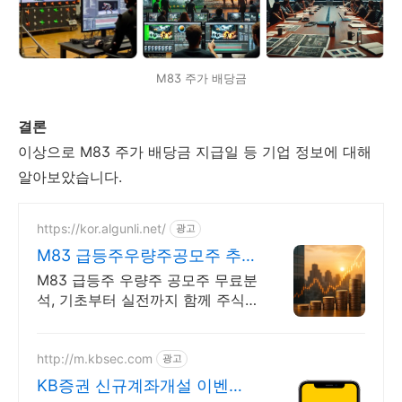
M83 주가 배당금
결론
이상으로 M83 주가 배당금 지급일 등 기업 정보에 대해
알아보았습니다.
https://kor.algunli.net/
광고
M83 급등주우량주공모주 추
우량주 무료 공유
M83 급등주 우량주 공모주 무료분
석, 기초부터 실전까지 함께 주식
무료 교육 제공, 우량주 무료 정보
제공, 처음부터 실전까지 같이합니
다
http://m.kbsec.com
광고
KB증권 신규계좌개설 이벤트