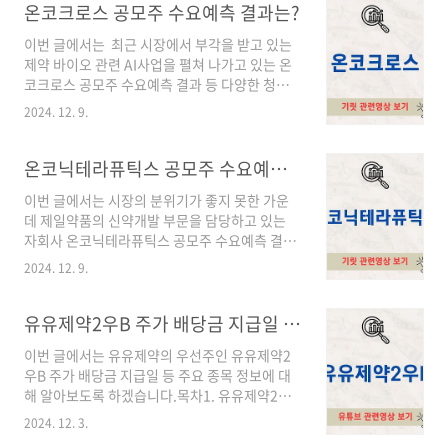
1. 듀켐바이오 공모개요주관사 → NH투자증권
온코크로스 공모주 수요예측 결과는?
기관 경쟁률 → 47.73:1(262건)희망 공모가 밴
이번 글에서는 최근 시장에서 부각을 받고 있는
드 → 12,300원 ~ 14,100원확정공모가 →
제약 바이오 관련 AI사업을 펼쳐 나가고 있는 온
8,000원청약일 → 2024년 12월 11일(수) ~
코크로스 공모주 수요예측 결과 등 다양한 청약
2024년 12월 12일(목)환불일 → 2024년 12월
정보에 대해 알아보도록 하겠습니다.목차 1. 온
16일(월)상장일 → 2024년 12월 20일(금)의무
2024. 12. 9.
코크로스 공모개요2. 온코크로스 공모주 청약
확약 → 0.02% 2. 듀켐바이오 공모주 청약 상세
POINT3. 온코크로스 어떤 기업인가? 1. 온코크
point수요예측 결과듀켐바이오 공모주 수요예..
로스 공모개요주관사 → 미래에셋증권기관 경쟁
온코닉테라퓨틱스 공모주 수요예측 결과는?
률 → 635.05:1(1,407건)희망 공모가 밴드 →
이번 글에서는 시장의 분위기가 좋지 못한 가운
10,000원 ~ 12,300원확정공모가 → 7,300원청
데 제일약품의 신약개발 부문을 담당하고 있는
약일 → 2024년 12월 09일(월) ~ 2024년 12월
자회사 온코닉테라퓨틱스 공모주 수요예측 결과
10일(화)환불일 → 2024년 12월 12일(목)상장
등 다양한 청약 정보에 대해 알아보겠습니다.목
일 → 2024년 12월 19일(목)의무확약 →
2024. 12. 9.
차 1. 온코닉테라퓨틱스 공모개요2. 온코닉테라
1.55% 2. 온코크로스 공모주 청약 상세 point
퓨틱스 공모주 청약 POINT3. 온코닉테라퓨틱스
수요예측 결과온코크로스 공모주 수요예측 결과
어떤 기업인가? 1. 온코닉테라퓨틱스 공모개요
유유제약2우B 주가 배당금 지급일 / 2024년 최신정보
를..
주관사 → NH투자증권기관 경쟁률 →
이번 글에서는 유유제약의 우선주인 유유제약2
198.96:1(842건)희망 공모가 밴드 → 16,000원
우B 주가 배당금 지급일 등 주요 종목 정보에 대
~ 18,000원확정공모가 → 13,000원청약일 →
해 알아보도록 하겠습니다.목차1. 유유제약2우B
2024년 12월 09일(월) ~ 2024년 12월 10일
주가 2. 유유제약2우B 배당금 지급일 3. 우선주
(화)환불일 → 2024년 12월 12일(목)상장일 →
2024. 12. 3.
란? 1. 유유제약2우B 주가코로나 이후 유유제
2024년 12월 19일(목)의무확약 → 3.72% 2.