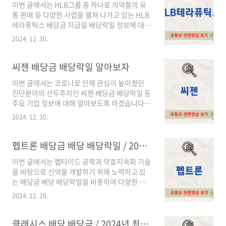
이번 글에서는 HLB그룹 중 하나로 의약품의 유
망 공모가 밴드 → 4,000 ~ 4,600원확정공모가
통 판매 등 다양한 사업을 펼쳐 나가고 있는 HLB
→ 4,600원청약일 → 2025년 1월 14일(화) ~
테라퓨틱스 배당금 지급일 배당락일 정보에 대해
2024년 1월 15일(수)환불일 → 2024년 1월 17
알아보도록 하겠습니다.목차1. HLB테라퓨틱스
일(금)상장일 → 2024년 1월 24일(금)의무확약
2024. 12. 30.
주가 2. HLB테라퓨틱스 배당금 지급일 배당락일
→ 9.98% 2. 아스테라시스 공모주 청약 상세
3. HLB테라퓨틱스 어떤 기업인가? 1. HLB테라
point수요예측 결과아스테라시스 공모주 수요
퓨틱스 주가HLB테라퓨틱스 최근 주가 흐름을 살
씨젠 배당금 배당락일 알아보자
예측 ..
펴보면 2020년 3월 이후 유동성 공급으로 인해
이번 글에서는 코로나로 인해 관심이 높아졌던
주가가 코로나 이전 수준으로 회복하긴 하였으나
진단분야의 선두주자인 씨젠 배당금 배당락일 등
2021년 높은 금리와 지속적인 적자가 주가에 반
주요 기업 정보에 대해 알아보도록 하겠습니다.
영되며 2023년 10월 27일까지 조정을 받으며
목차1. 씨젠 주가 2. 씨젠 배당금 배당락일 3. 씨
2,841원까지 떨어졌습니다.하지만 이후 리보세
2024. 12. 30.
젠 어떤 기업인가? 1. 씨젠 주가씨젠 주가를 살
라닙의 FDA승인에 대한 기대감이 주가에 반영이
펴보면 코로나로 인해 폭발적인 진단키트 수요에
되며 단기간 급등하였고 2024년 4월 12일 장중
의한 급격히 성장한 실적이 주가에 반영되며 저
펩트론 배당금 배당 배당락일 / 2024년 최신정보
최고가인 17,700원까지 오..
점대비 단기간 10배 이상 상승하며 2020년 8월
이번 글에서는 펩타이드 공학과 약효지속화 기술
14일 161,926원의 고점을 형성하였습니다.그러
을 바탕으로 신약을 개발하기 위해 노력하고 있
나 이후 코로나 치료제와 백신이 개발되며 종식
는 배당금 배당 배당락일을 비롯하여 다양한 기
될 것이라는 기대감이 주가에 반영되었고 실적도
업 정보에 대해 알아보도록 하겠습니다.목차1.
역성장하며 주가가 역성장하며 2024년 12월 현
2024. 12. 26.
펩트론 주가 2. 펩트론 배당금 배당 배당락일 3.
재까지 조정을 받으며 2024년 12월 27일 기준
펩트론 어떤 기업인가? 1. 펩트론 주가펩트론은
고점대비 1/7 수준까지 떨어졌습니다. 2. 씨젠
지속적인 적자로 인해 코로나 이후에도 2022년
클래시스 배당 배당금 / 2024년 최신정보
배당금 배당락일씨젠의 경우 코로나..