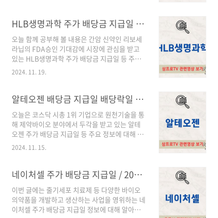
루닛 배당금 지급일 배당락일 3. 루닛 어떤 기업
슐린 패치 등의 성과가 지지부진하며 주가가 하
인가? 1. 루닛 주가상장 이후 루닛 주가 흐름을
락하기 시작하였고 2024년 2월 2일까지 급락하
살펴보면 2022년 10월 14일 9,124원의 저점을
HLB생명과학 주가 배당금 지급일 / 2024년 최신정보
며 고점 대비 1/10 수준인 3,127원까지 떨어..
형성한 이후 AI와 관련된 헬스케어 기업으로 부
오늘 함께 공부해 볼 내용은 간암 신약인 리보세
각을 받으며 수급이 쏠려 2023년 9월 15일까지
라닙의 FDA승인 기대감에 시장에 관심을 받고
주가가 급등하며 저점대비 14배 이상 상승하는
있는 HLB생명과학 주가 배당금 지급일 등 주요
모습을 보였습니다.그러나 기대감만으로 오른 주
기업 정보에 대해 알아보도록 하겠습니다.목차1.
가는 부진한 실적과 높은 금리에 대한 부감담으
2024. 11. 19.
HLB생명과학 주가 2. HLB생명과학 배당금 지급
로 하락하기 시작하며 2024년 8월 5일 31,000
일 배당락일 3. HLB생명과학 어떤 기업인가? 1.
원까지 떨어졌습니다. 저점을 형성한 루닛 주가
HLB생명과학 주가최근 5년간 HLB생명과학 주
알테오젠 배당금 지급일 배당락일 / 2024년 최신정보
는 바닥을 다지고 있었으며 20..
가를 살펴보면 2021년 2월 19일 6,733원의 저
오늘은 코스닥 시총 1위 기업으로 원천기술을 통
점을 형성한 이후 신약 개발에 대한 기대감으로
해 제약바이오 분야에서 두각을 받고 있는 알테
주가가 등락을 반복하고 있는 모습을 볼 수 있습
오젠 주가 배당금 지급일 등 주요 정보에 대해 알
니다.특히 2024년 3월 간암 신약 치료제인 리보
아보겠습니다.목차1. 알테오젠 주가 2. 알테오젠
세라닙 FDA허가에 대한 기대감으로 HLB생명과
2024. 11. 15.
배당금 지급일 배당락일 3. 알테오젠 어떤 기업인
학 주가가 24,361원까지 상승하기도 하였습니
가? 1. 알테오젠 주가알테오젠은 2020년 코로
다. 이후 FDA승인 보류소식에 주가가 급락하기
나 이후 바이오 관련 기업들로 수급이 쏠리며 주
네이처셀 주가 배당금 지급일 / 2024년 최신정보
도 하였지만 2024년 11월 1..
가가 2021년 초까지 반등하였다가 2023년까지
이번 글에는 줄기세포 치료제 등 다양한 바이오
주가가 조정을 보이며 좋지 못한 흐름을 보였습
의약품을 개발하고 생산하는 사업을 영위하는 네
니다.그러나 2023년부터 금리 인하에 대한 기대
이처셀 주가 배당금 지급일 정보에 대해 알아보
감으로 바이오 기업들로 수급이 몰리기 시작하였