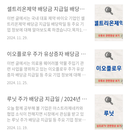
약2우B 주가 흐름을 살펴보면 2020년 3월 27일
온코닉테라퓨틱스 공모주 청약 상세 point수요
6,139원을 저점으로 코로나 치료제 이슈를 비롯
셀트리온제약 배당금 지급일 배당락일 / 2024년 최신정보
예측 결과온코닉테..
하여 수급이 이상적으로 쏠리며 주가가 폭등하여
이번 글에서는 국내 대표 제약 바이오 기업인 셀
2021년 4월 23일 59,000원까지 상승하였습니
트리온제약 배당금 지급일 배당락일 등 주요 기
다.그러나 2021년 4월 이후 수급이 빠져나가기
업 정보에 대해 알아보도록 하겠습니다.목차1.
시작하며 3년이 넘는 시간 동안 지속적으로 우하
셀트리온제약 주가 2. 셀트리온제약 배당금 지급
향하며 하락하고 있습니다. 다만, 2024년 12월 3
2024. 11. 29.
일 배당락일 3. 셀트리온제약 어떤 기업인가? 1.
일 배당재개 소식에 주가가 상한가를 기록하며
셀트리온제약 주가셀트리온제약의 최근 주가를
다소 회복을 하였습니다. 2. 유유제약2우B 배당
살펴보면 2020년 3년 20일 25,623원까지 하락
이오플로우 주가 유상증자 배당금 지급일 / 2024년 최신정보
금 지급일유유제약2우B는..
하였으나 코로나치료제 개발 등의 이슈로 제약
이번 글에서는 의료용 웨어러블 약물 주입기 관
바이오 기업으로 수급이 쏠려 주가가 상승하기
련 사업을 영위하고 있는 이오플로우 주가 유상
시작하였고, 2020년 말 합병에 대한 이슈로 급등
증자 배당금 지급일 등 주요 기업 정보에 대해 알
하며 저점대비 약 9배 정보 상승한 237,392원까
아보도록 하겠습니다.목차1. 이오플로우 주가 2.
지 오르기도 하였습니다.하지만 코로나 치료제,
2024. 11. 25.
이오플로우 배당금 지급일 배당락일 3. 이오플로
합병 이슈가 소멸되며 주가가 하락하기 시작하였
우 어떤 기업인가? 4. 이오플로우 유상증자 1.
고, 2024년 11월 현재까지 큰 틀에서 하락추세
이오플로우 주가상장 이후 이오플로우 주가 흐름
루닛 주가 배당금 지급일 / 2024년 최신정보
를 그리며 5만원대까지 가격이 떨어지는 모습..
을 살펴보면 2020년 9월에 상장한 이후 패치 인
오늘 함께 공부해 볼 기업은 아스트라제네카와
슐린제 등의 성장 가능성에 대한 기대감에 주가
협업 소식이 전해지면 시장에서 관심을 받고 있
가 지속적으로 상승하며 2021년 1월 29일
는 루닛 주가 배당금 지급일 등 주요 기업 정보에
37.693원까지 올랐습니다.하지만 이후 높은 금
대해 알아보도록 하겠습니다.목차1. 루닛 주가 2.
리와 지속적인 실적의 적자, 기대감을 모았던 인
2024. 11. 19.