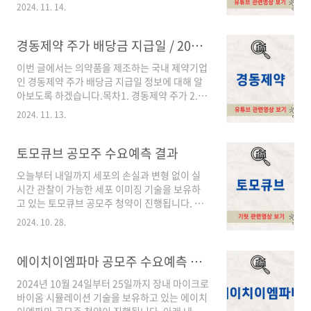
도록 하겠습니다.목차1. 네이처셀 주가 2. 네이처
으며 최근에는 다이이찌산쿄와 3억 달러 규모의
2024. 11. 14.
셀 배당금 지급일 배당락일 3. 네이처셀 어떤 기
계약을 비롯하여 머크, 키트루다와 같은 기업들
업인가? 1. 네이처셀 주가최근 5년간 네이처셀
과 계약을 맺으며 주가가 폭등하며 코스닥 시총 1
주가 흐름을 살펴보면 2020년 2월을 저점으로
경동제약 주가 배당금 지급일 / 2024년 최신정보
위로 올라섰습니다. 2. 알테오젠 배당금 지급..
2021년 7월 코로나 치료제 및 줄기세포 치료제
이번 글에서는 의약품을 제조하는 국내 제약기업
개발에 대한 기대감으로 저점대비 약 9배가량 상
인 경동제약 주가 배당금 지급일 정보에 대해 알
승한 49,200원까지 상승한 모습을 보였습니다.
아보도록 하겠습니다.목차1. 경동제약 주가 2. 경
그러나 이후 높은 금리와 늘어나는 적자가 네이
동제약 배당금 지급일 배당락일 3. 경동제약 어떤
처셀 주가 발목을 잡았으며 지속적으로 우하향
2024. 11. 13.
기업인가? 1. 경동제약 주가최근 5년간 경동제
하기 시작하였고 코로나 이전 가격으로 회기하고
약 주가 흐름을 살펴보면 2020년 3월 코로나로
있었습니다.2024년 3분기까지 하락했던 주가는
인해 5,830원까지 하락했던 주가가 코로나 치료
토모큐브 공모주 수요예측 결과
최근 FDA로부터 줄기세포 RMAT지정을 받았다
제 개발 기대감에 2020년 7월 24일 18,300원까
는 ..
오늘부터 내일까지 세포의 손실과 변형 없이 실
지 상승하는 모습을 보였습니다.그러나 이후 코
시간 관찰이 가능한 세포 이미징 기술을 보유하
로나 치료제 개발 이슈의 소멸과 영업이익의 흑
고 있는 토모큐브 공모주 청약이 진행됩니다. 아
자전환, 높은 금리가 좋지 못한 영향을 미치며 경
래 본문을 통해 토모큐브 공모주 수요예측 결과
동제약 주가는 지속적으로 우하향하며 코로나 최
2024. 10. 28.
등 다양한 정보에 대해 알아보겠습니다.목차 1.
저점 수준까지 떨어져 있는 가격에 위치해 있습
토모큐브 공모개요2. 토모큐브 공모주 청약 상세
니다. 2. 경동제약 배당금 지급일 배당락일경동
POINT3. 토모큐브 어떤 기업인가? 1. 토모큐브
에이치이엠파마 공모주 수요예측 결과
제약은 당사의 이익을 지속적으로 주주들에..
공모개요주관사 → 대신증권기관 경쟁률 →
2024년 10월 24일부터 25일까지 장내 마이크로
967.71:1희망 공모가 밴드 → 10,900원 ~
바이옴 시뮬레이션 기술을 보유하고 있는 에이치
13,400원확정공모가 → 16,000원청약일 →
이엠파마 공모주 청약이 진행됩니다. 아래 내용