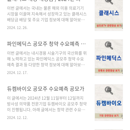
12월까지 매우 좋지 못한 주가 흐름을 보였습니
이번 글에서는 국내는 물론 해외 미용 의료기기
다. 그러나 2023년 1월부터 금리 인하에 대한 기
시장을 이끌며 지속해서 성장하고 있는 클래시스
대감으로 주가가 회복하기 시작하였고 무엇보다
배당금 배당 및 주요 기업 정보에 대해 알아보도
비만치료제 관련주로 부각되며 주가가 급등하여
록 하겠습니다.목차1. 클래시스 주가 2. 클래시스
2024년 11월 22일 132,000원까지 상승하였습
2024. 12. 26.
배당 배당금 3. 클래시스 어떤 기업인가? 1. 클
니다. 2. 펩트론 배당금 배당 배당락일펩트론은
래시스 주가클래시스 주가 흐름을 살펴보면
최근 지속적인 적자로 인해 배당을 지급하지 못
2020년 3월 27일 6,460원을 저점으로 매년 매
파인메딕스 공모주 청약 수요예측 결과 총정리
하고 있습니다. 3. 펩트론 어떤 기업..
출액 및 영업이익이 폭발적으로 성장하며 주가에
이번 글에서는 내시경용 시술기구의 국산화를 위
긍정적인 영향을 미쳤으며 약 5년간 10배에 달하
해 노력하고 있는 파인메딕스 공모주 청약 수요
는 주가 상승이 있었습니다.최근 조정을 받고 있
예측 결과 등 다양한 청약 정보에 대해 알아보도
지만 고점부근에서 큰 폭의 조정은 없으며 향후
록 하겠습니다.목차 1. 파인메딕스 공모개요2. 파
에도 긍정적인 주가 흐름이 예상되는 기업입니
2024. 12. 17.
인메딕스 공모주 청약 상세 point3. 파인메딕스
다. 2. 클래시스 배당 배당금클래시스는 최근 3
어떤 기업인가? 1. 파인메딕스 공모개요주관사
년간 주당 배당금을 높여갔으며 성장하는 이익을
→ 한국투자증권청약수수료 → 2,000기관 경쟁
듀켐바이오 공모주 수요예측 공모가
주주들에게 적극적으로 환원하기 위해 노력하고
률 → 1260.25:1(2,033건)희망 공모 밴드 →
..
이 글에서는 2024년 12월 11일부터 12일까지
9,000원 ~ 10,000원확정공모가 → 10,000원청
방사성 의약품 전문기업 듀켐바이오 공모주 청약
약일 → 2024년 12월 16일(월) ~ 2024년 12월
이 진행됩니다. 아래 글에서는 청약 관련 수요예
17일(화)환불일 → 2024년 12월 19일(목)상장
측 등 다양한 정보에 대해 알아보도록 하겠습니
일 → 2024년 12월 26일(목)의무확약 →
2024. 12. 12.
다.목차 1. 듀켐바이오 공모개요2. 듀켐바이오 공
2.77%최소 청약 증거금 → 250,000원(50주)
모주 청약 POINT3. 듀켐바이오 어떤 기업인가?
2. 파인메딕스 공모주 청약 상세 poin..