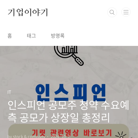
본문 바로가기
기업이야기
홈
태그
방명록
IT
인스피언 공모주 청약 수요예
측 공모가 상장일 총정리
by stock & company
2024. 10. 7.