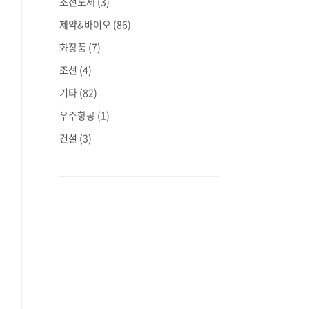
초전도체
(3)
제약&바이오
(86)
화장품
(7)
조선
(4)
기타
(82)
우주항공
(1)
건설
(3)